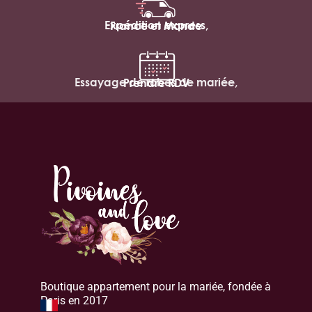
Expédition express,
France et Monde
Essayage de robes de mariée,
Prendre RDV
Boutique appartement pour la mariée, fondée à
Paris en 2017