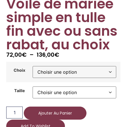
Voile de mariée
simple en tulle
fin avec ou sans
rabat, au choix
72,00
€
–
136,00
€
Choix
Taille
Ajouter Au Panier
Add To Wishlist