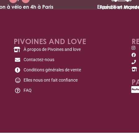
son à vélo en 4h à Paris
Expédition expres
France et Mond
PIVOINES AND LOVE
R
À propos de Pivoines and love
Contactez-nous
Conditions générales de vente
P
Elles nous ont fait confiance
FAQ