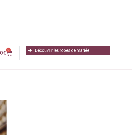
Découvrir les robes de mariée
0
00
€