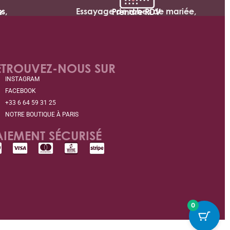
s,
Essayage de robes de mariée,
e
Prendre RDV
ETROUVEZ-NOUS SUR
INSTAGRAM
FACEBOOK
+33 6 64 59 31 25
NOTRE BOUTIQUE À PARIS
AIEMENT SÉCURISÉ
0