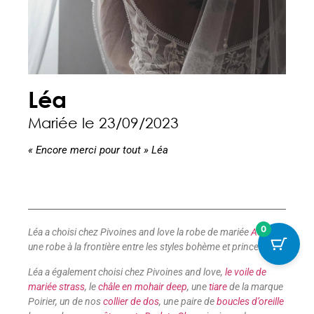
Léa
Mariée le 23/09/2023
« Encore merci pour tout » Léa
0
Léa a choisi chez Pivoines and love la robe de mariée
Aube
,
une robe à la frontière entre les styles bohème et princesse.
Léa a également choisi chez Pivoines and love,
le voile de
mariée strass
, le
châle en mohair deep
, une
tiare
de la marque
Poirier, un de nos
collier de dos
, une paire de
boucles d’oreille