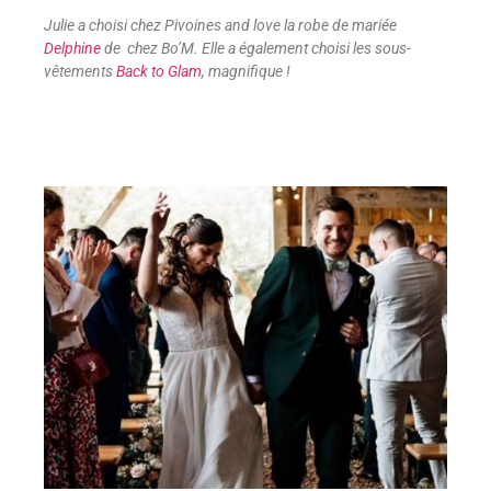
Julie a choisi chez Pivoines and love la robe de mariée
Delphine
de chez Bo’M. Elle a également choisi les sous-
vêtements
Back to Glam
, magnifique !