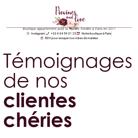
Boutique appartement pour la mariée, fondée à Paris en 2017
Instagram
+33 6 64 59 31 25
Notre boutique à Paris
RDV pour essayer nos robes de mariées
Témoignages
de nos
clientes
chéries