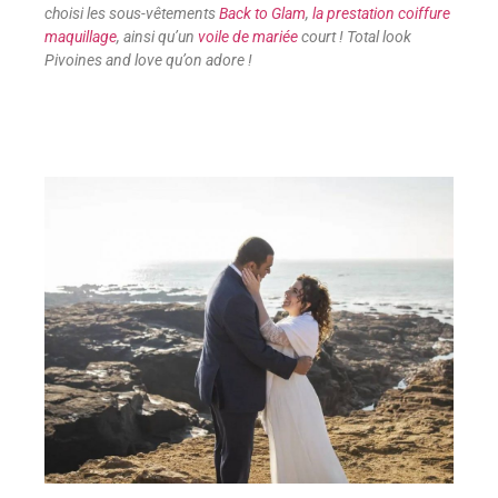
choisi les sous-vêtements
Back to Glam
,
la prestation coiffure
maquillage
, ainsi qu’un
voile de mariée
court ! Total look
Pivoines and love qu’on adore !