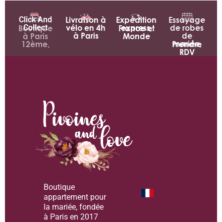
Click And
Livraison à
Expédition
Essayage
Collect
vélo en 4h
express,
de robes
Boutique
France et
à Paris
de
à Paris
Monde
mariée,
12ème,
Prendre
RDV
Boutique
appartement pour
la mariée, fondée
à Paris en 2017