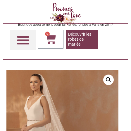
Boutique appartement pour la mariée, fondée à Paris en 2017
Découvrir les
0
robes de
mariée