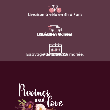
Livraison à vélo en 4h à Paris
Expédition express,
France et Monde
Essayage de robes de mariée,
Prendre RDV