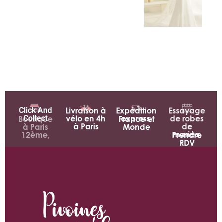
Click And
Livraison à
Expédition
Essayage
Collect
vélo en 4h
express,
de robes
Boutique
France et
à Paris
de
à Paris
Monde
mariée,
12ème,
Prendre
RDV