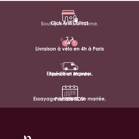
Click And Collect
Boutique à Paris 12ème,
Livraison à vélo en 4h à Paris
Expédition express,
France et Monde
Essayage de robes de mariée,
Prendre RDV