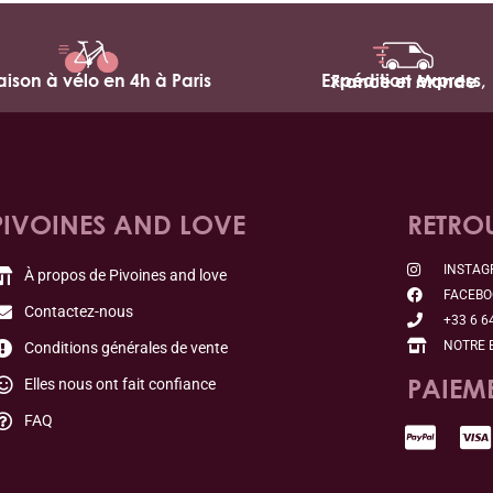
raison à vélo en 4h à Paris
Expédition express,
France et Monde
PIVOINES AND LOVE
RETRO
INSTA
À propos de Pivoines and love
FACEB
Contactez-nous
+33 6 6
NOTRE 
Conditions générales de vente
PAIEM
Elles nous ont fait confiance
FAQ