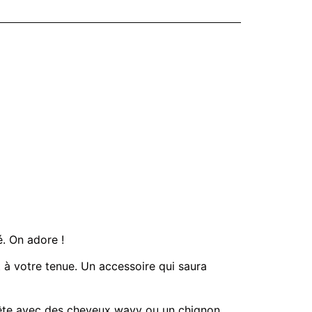
é. On adore !
à votre tenue. Un accessoire qui saura
tête avec des cheveux wavy ou un chignon.