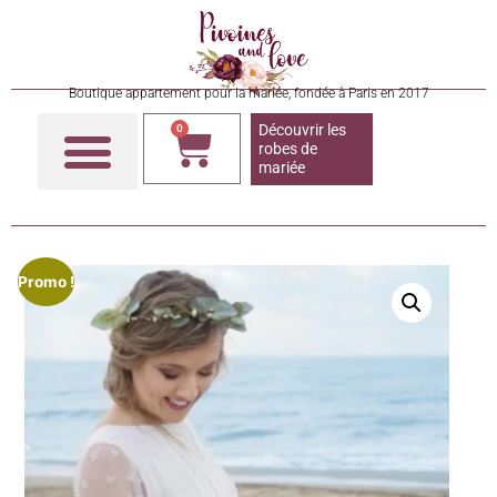
Boutique appartement pour la mariée, fondée à Paris en 2017
Découvrir les
0
robes de
mariée
Promo !