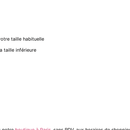
tre taille habituelle
a taille inférieure
s notre
boutique à Paris
, sans RDV, aux horaires de shoppin