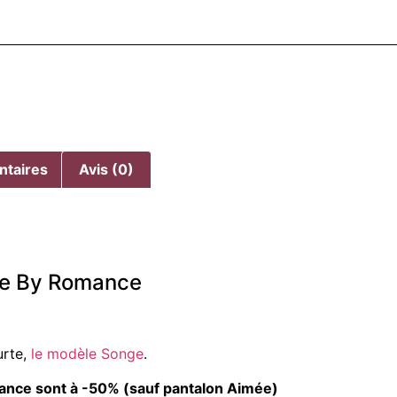
ntaires
Avis (0)
te By Romance
urte,
le modèle Songe
.
ance sont à -50% (sauf pantalon Aimée)