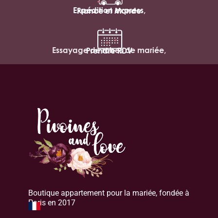
Expédition express,
France et Monde
Essayage de robes de mariée,
Prendre RDV
Boutique appartement pour la mariée, fondée à
Paris en 2017