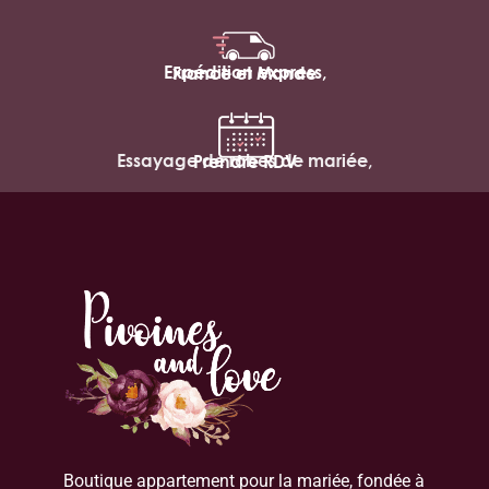
Expédition express,
France et Monde
Essayage de robes de mariée,
Prendre RDV
Boutique appartement pour la mariée, fondée à