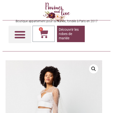
Boutique appartement pour la mariée, fondée à Paris en 2017
Découvrir les
0
robes de
mariée