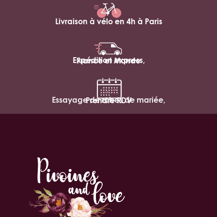
Livraison à vélo en 4h à Paris
Expédition express,
France et Monde
Essayage de robes de mariée,
Prendre RDV