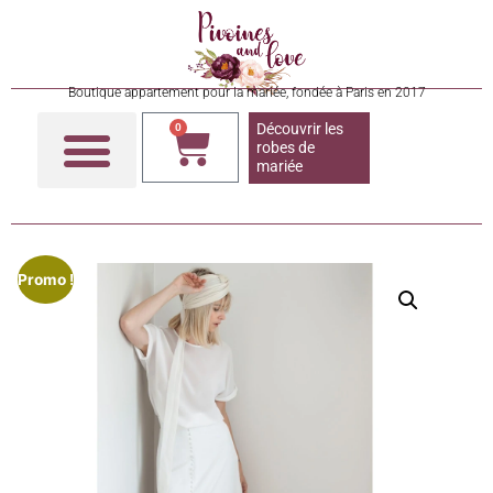
Boutique appartement pour la mariée, fondée à Paris en 2017
Découvrir les
0
robes de
mariée
Promo !