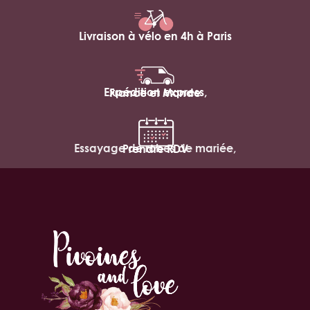
Livraison à vélo en 4h à Paris
Expédition express,
France et Monde
Essayage de robes de mariée,
Prendre RDV