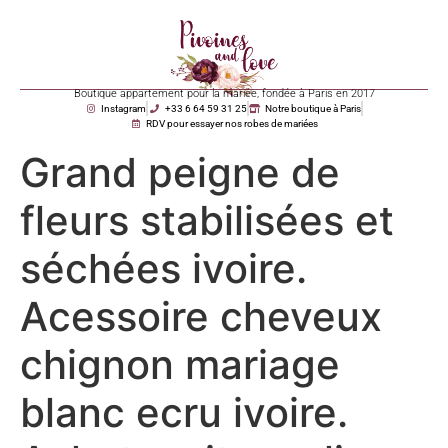
Boutique appartement pour la mariée, fondée à Paris en 2017
Instagram
+33 6 64 59 31 25
Notre boutique à Paris
RDV pour essayer nos robes de mariées
Grand peigne de
fleurs stabilisées et
séchées ivoire.
Acessoire cheveux
chignon mariage
blanc ecru ivoire.