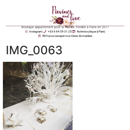
Boutique appartement pour la mariée, fondée à Paris en 2017
Instagram
+33 6 64 59 31 25
Notre boutique à Paris
RDV pour essayer nos robes de mariées
IMG_0063