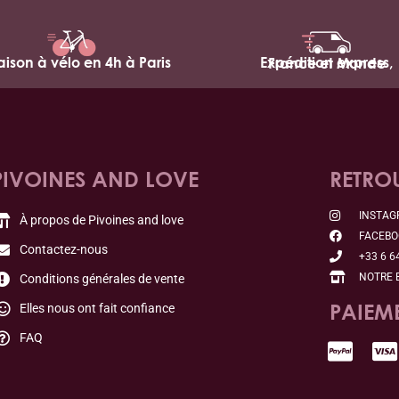
raison à vélo en 4h à Paris
Expédition express,
France et Monde
PIVOINES AND LOVE
RETRO
INSTA
À propos de Pivoines and love
FACEB
Contactez-nous
+33 6 6
NOTRE 
Conditions générales de vente
PAIEM
Elles nous ont fait confiance
FAQ