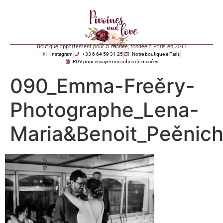
Boutique appartement pour la mariée, fondée à Paris en 2017
Instagram
+33 6 64 59 31 25
Notre boutique à Paris
RDV pour essayer nos robes de mariées
090_Emma-Freěry-
Photographe_Lena-
Maria&Benoit_Peěnic