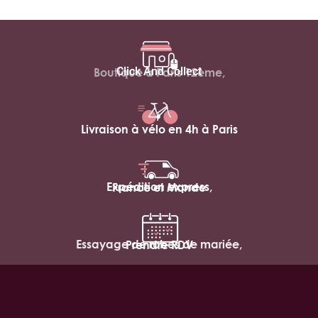
Click And Collect
Boutique à Paris 12ème,
Livraison à vélo en 4h à Paris
Expédition express,
France et Monde
Essayage de robes de mariée,
Prendre RDV