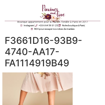
Boutique appartement pour la mariée, fondée à Paris en 2017
Instagram
+33 6 64 59 31 25
Notre boutique à Paris
RDV pour essayer nos robes de mariées
F3661D16-93B9-
4740-AA17-
FA1114919B49