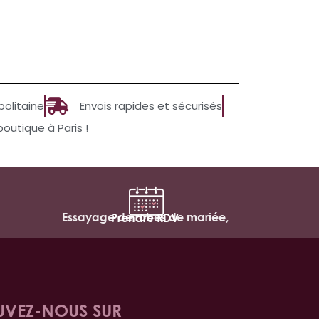
politaine
Envois rapides et sécurisés
utique à Paris !
Essayage de robes de mariée,
Prendre RDV
UVEZ-NOUS SUR