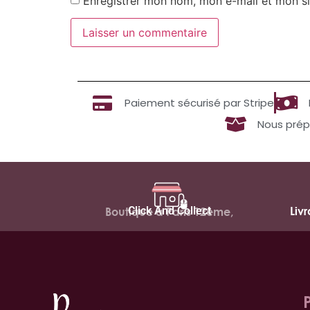
Enregistrer mon nom, mon e-mail et mon si
Paiement sécurisé par Stripe
Nous prép
Click And Collect
Liv
Boutique à Paris 12ème,