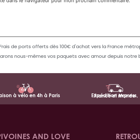
te dans le navigateur pour mon prochain commentaire.
Frais de ports offerts dès 100€ d'achat vers la France métro
arons nous-mêmes vos paquets avec amour depuis notre bo
raison à vélo en 4h à Paris
Expédition express,
France et Monde
PIVOINES AND LOVE
RETRO