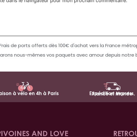
te dans le navigateur pour mon prochain commentaire.
Frais de ports offerts dès 100€ d'achat vers la France métro
arons nous-mêmes vos paquets avec amour depuis notre bo
raison à vélo en 4h à Paris
Expédition express,
France et Monde
PIVOINES AND LOVE
RETRO