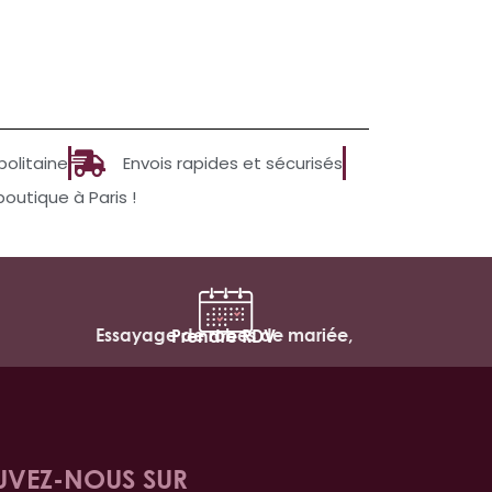
politaine
Envois rapides et sécurisés
utique à Paris !
Essayage de robes de mariée,
Prendre RDV
UVEZ-NOUS SUR