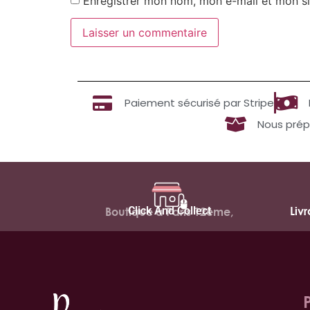
Enregistrer mon nom, mon e-mail et mon si
Paiement sécurisé par Stripe
Nous prép
Click And Collect
Liv
Boutique à Paris 12ème,