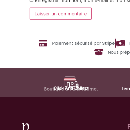
Enregistrer mon nom, mon e-mail et mon si
Paiement sécurisé par Stripe
Nous prép
Click And Collect
Liv
Boutique à Paris 12ème,