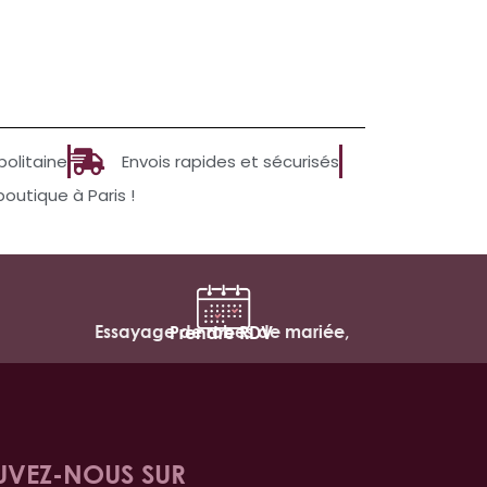
politaine
Envois rapides et sécurisés
utique à Paris !
Essayage de robes de mariée,
Prendre RDV
UVEZ-NOUS SUR