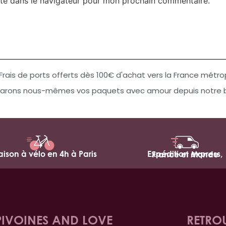
te dans le navigateur pour mon prochain commentaire.
Frais de ports offerts dès 100€ d'achat vers la France métro
arons nous-mêmes vos paquets avec amour depuis notre bo
raison à vélo en 4h à Paris
Expédition express,
France et Monde
PIVOINES AND LOVE
RETRO