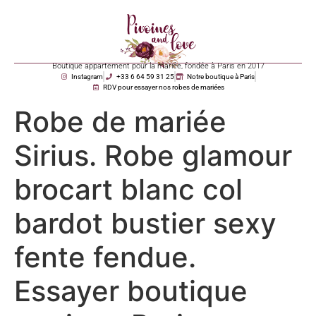
Boutique appartement pour la mariée, fondée à Paris en 2017
Instagram
+33 6 64 59 31 25
Notre boutique à Paris
RDV pour essayer nos robes de mariées
Robe de mariée
Sirius. Robe glamour
brocart blanc col
bardot bustier sexy
fente fendue.
Essayer boutique