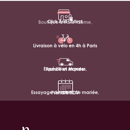
Click And Collect
Boutique à Paris 12ème,
Livraison à vélo en 4h à Paris
Expédition express,
France et Monde
Essayage de robes de mariée,
Prendre RDV