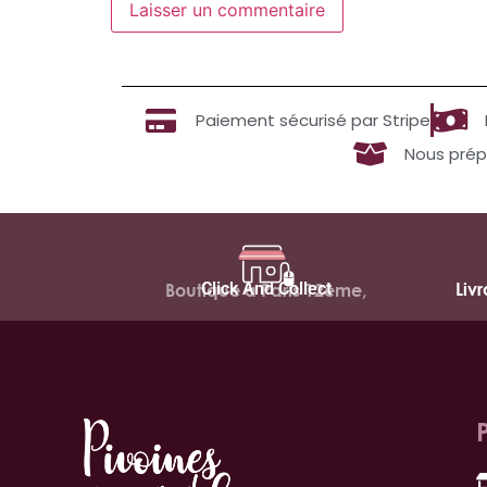
Paiement sécurisé par Stripe
Nous prép
Click And Collect
Liv
Boutique à Paris 12ème,