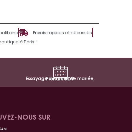
politaine
Envois rapides et sécurisés
utique à Paris !
Essayage de robes de mariée,
Prendre RDV
UVEZ-NOUS SUR
GRAM