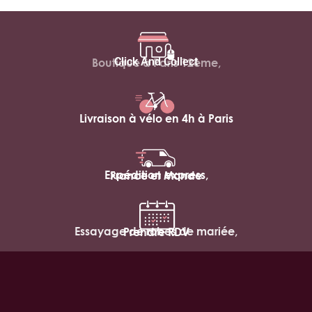
Click And Collect
Boutique à Paris 12ème,
Livraison à vélo en 4h à Paris
Expédition express,
France et Monde
Essayage de robes de mariée,
Prendre RDV