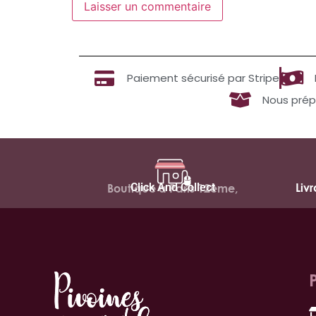
Paiement sécurisé par Stripe
Nous prép
Click And Collect
Liv
Boutique à Paris 12ème,