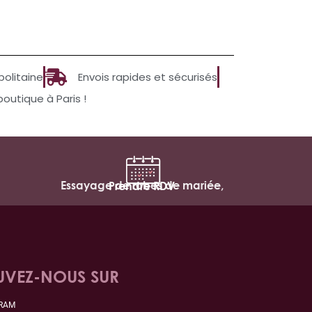
politaine
Envois rapides et sécurisés
utique à Paris !
Essayage de robes de mariée,
Prendre RDV
UVEZ-NOUS SUR
GRAM