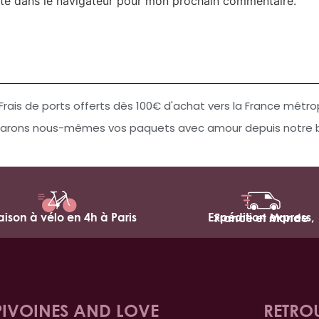
te dans le navigateur pour mon prochain commentaire.
Frais de ports offerts dès 100€ d'achat vers la France métro
arons nous-mêmes vos paquets avec amour depuis notre bo
raison à vélo en 4h à Paris
Expédition express,
France et Monde
PIVOINES AND LOVE
RETRO