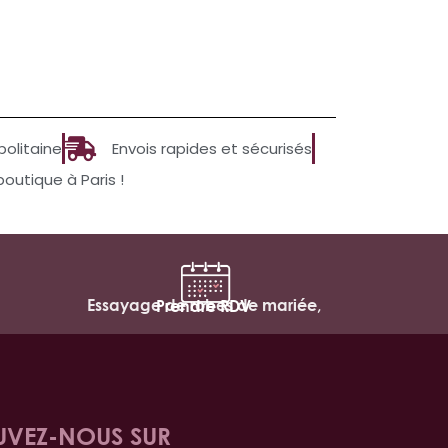
politaine
Envois rapides et sécurisés
utique à Paris !
Essayage de robes de mariée,
Prendre RDV
UVEZ-NOUS SUR