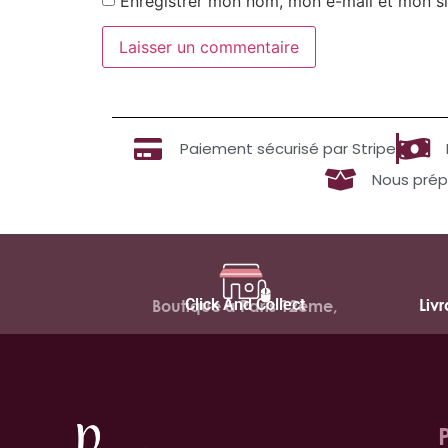
Enregistrer mon nom, mon e-mail et mon si
Paiement sécurisé par Stripe
Nous prép
Click And Collect
Liv
Boutique à Paris 12ème,