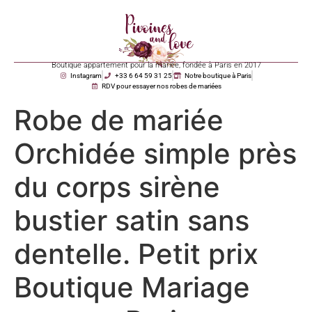
Boutique appartement pour la mariée, fondée à Paris en 2017
Instagram
+33 6 64 59 31 25
Notre boutique à Paris
RDV pour essayer nos robes de mariées
Robe de mariée
Orchidée simple près
du corps sirène
bustier satin sans
dentelle. Petit prix
Boutique Mariage