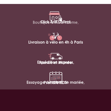
Click And Collect
Boutique à Paris 12ème,
Livraison à vélo en 4h à Paris
Expédition express,
France et Monde
Essayage de robes de mariée,
Prendre RDV