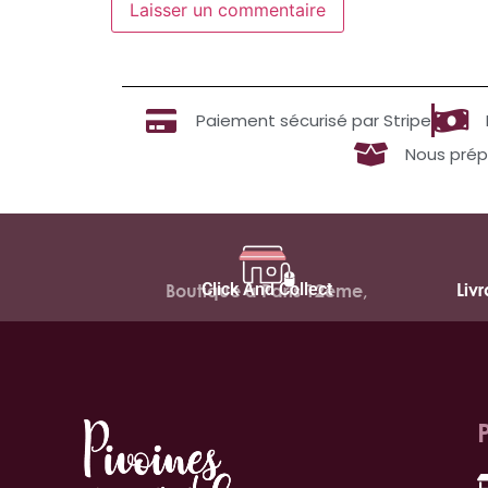
Paiement sécurisé par Stripe
Nous prép
Click And Collect
Liv
Boutique à Paris 12ème,