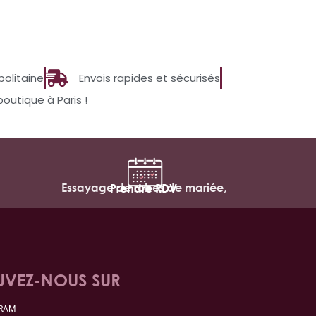
politaine
Envois rapides et sécurisés
utique à Paris !
Essayage de robes de mariée,
Prendre RDV
UVEZ-NOUS SUR
GRAM