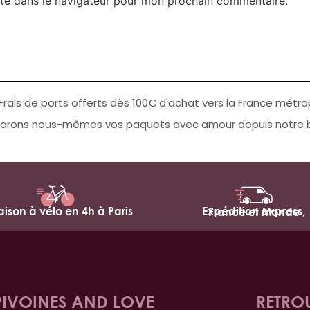
te dans le navigateur pour mon prochain commentaire.
Frais de ports offerts dès 100€ d'achat vers la France métro
arons nous-mêmes vos paquets avec amour depuis notre bo
raison à vélo en 4h à Paris
Expédition express,
France et Monde
PIVOINES AND LOVE
RETRO