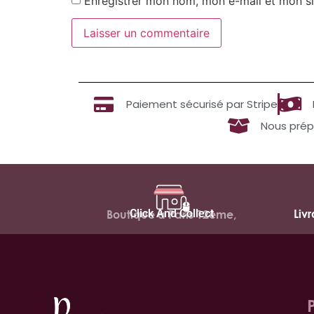
Enregistrer mon nom, mon e-mail et mon si
Paiement sécurisé par Stripe
Nous prép
Click And Collect
Liv
Boutique à Paris 12ème,