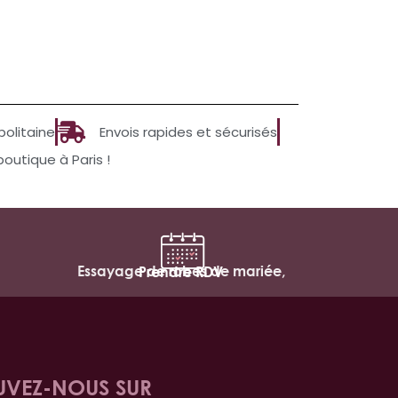
politaine
Envois rapides et sécurisés
utique à Paris !
Essayage de robes de mariée,
Prendre RDV
UVEZ-NOUS SUR