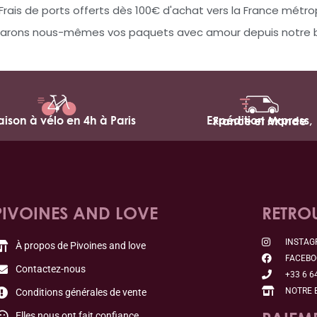
Frais de ports offerts dès 100€ d'achat vers la France métro
arons nous-mêmes vos paquets avec amour depuis notre bo
raison à vélo en 4h à Paris
Expédition express,
France et Monde
PIVOINES AND LOVE
RETRO
INSTA
À propos de Pivoines and love
FACEB
Contactez-nous
+33 6 6
NOTRE 
Conditions générales de vente
Elles nous ont fait confiance