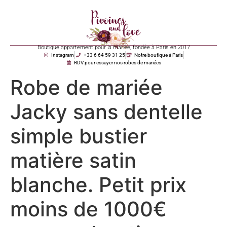
Boutique appartement pour la mariée, fondée à Paris en 2017
Instagram
+33 6 64 59 31 25
Notre boutique à Paris
RDV pour essayer nos robes de mariées
Robe de mariée
Jacky sans dentelle
simple bustier
matière satin
blanche. Petit prix
moins de 1000€