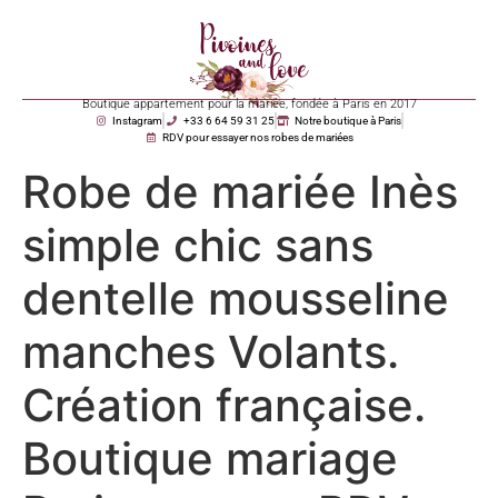
Boutique appartement pour la mariée, fondée à Paris en 2017
Instagram
+33 6 64 59 31 25
Notre boutique à Paris
RDV pour essayer nos robes de mariées
Robe de mariée Inès
simple chic sans
dentelle mousseline
manches Volants.
Création française.
Boutique mariage