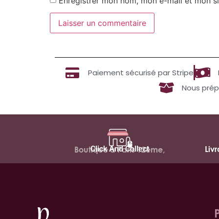
Enregistrer mon nom, mon e-mail et mon si
Paiement sécurisé par Stripe
Nous prép
Click And Collect
Liv
Boutique à Paris 12ème,