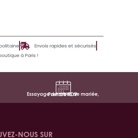
politaine
Envois rapides et sécurisés
utique à Paris !
Essayage de robes de mariée,
Prendre RDV
UVEZ-NOUS SUR