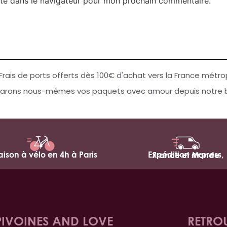
te dans le navigateur pour mon prochain commentaire.
Frais de ports offerts dès 100€ d'achat vers la France métro
arons nous-mêmes vos paquets avec amour depuis notre bo
raison à vélo en 4h à Paris
Expédition express,
France et Monde
PIVOINES AND LOVE
RETRO