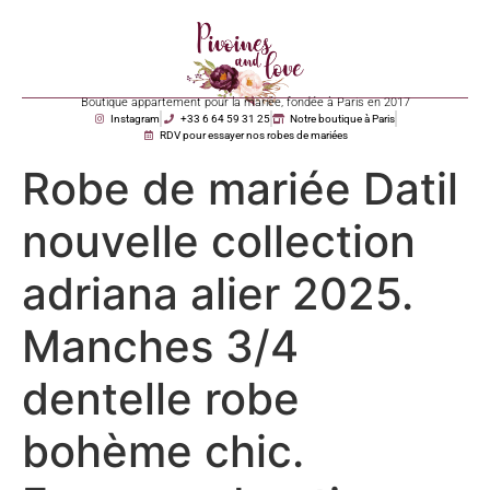
Boutique appartement pour la mariée, fondée à Paris en 2017
Instagram
+33 6 64 59 31 25
Notre boutique à Paris
RDV pour essayer nos robes de mariées
Robe de mariée Datil
nouvelle collection
adriana alier 2025.
Manches 3/4
dentelle robe
bohème chic.