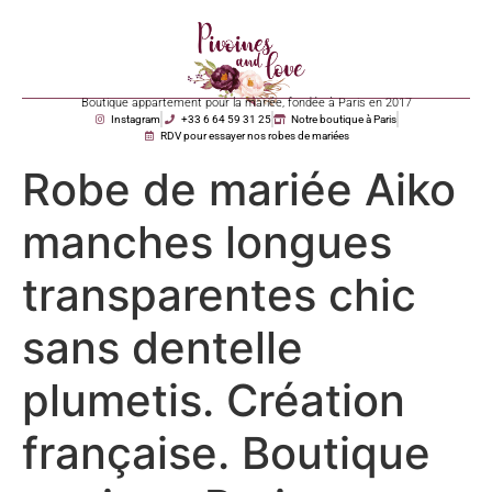
Boutique appartement pour la mariée, fondée à Paris en 2017
Instagram
+33 6 64 59 31 25
Notre boutique à Paris
RDV pour essayer nos robes de mariées
Robe de mariée Aiko
manches longues
transparentes chic
sans dentelle
plumetis. Création
française. Boutique