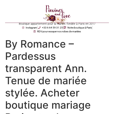
Boutique appartement pour la mariée, fondée à Paris en 2017
Instagram
+33 6 64 59 31 25
Notre boutique à Paris
RDV pour essayer nos robes de mariées
By Romance –
Pardessus
transparent Ann.
Tenue de mariée
stylée. Acheter
boutique mariage