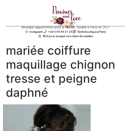
Boutique appartement pour la mariée, fondée à Paris en 2017
Instagram
+33 6 64 59 31 25
Notre boutique à Paris
RDV pour essayer nos robes de mariées
mariée coiffure
maquillage chignon
tresse et peigne
daphné