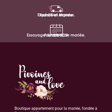
Expédition express,
France et Monde
Essayage de robes de mariée,
Prendre RDV
Boutique appartement pour la mariée, fondée à