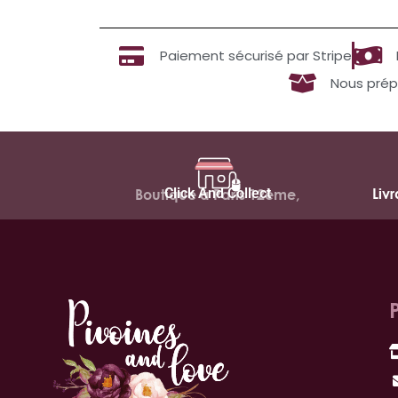
Paiement sécurisé par Stripe
Nous prép
Click And Collect
Liv
Boutique à Paris 12ème,