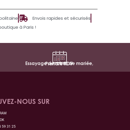
politaine
Envois rapides et sécurisés
utique à Paris !
Essayage de robes de mariée,
Prendre RDV
UVEZ-NOUS SUR
GRAM
OOK
4 59 31 25