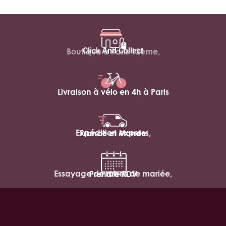
Click And Collect
Boutique à Paris 12ème,
Livraison à vélo en 4h à Paris
Expédition express,
France et Monde
Essayage de robes de mariée,
Prendre RDV