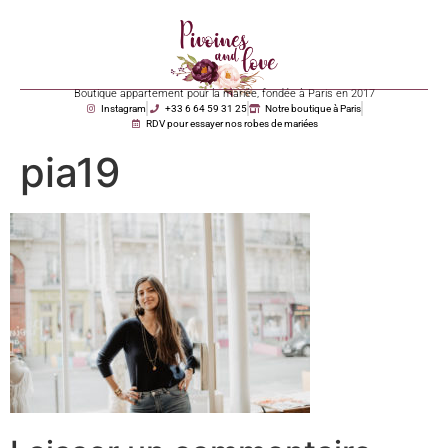
Boutique appartement pour la mariée, fondée à Paris en 2017
Instagram
+33 6 64 59 31 25
Notre boutique à Paris
RDV pour essayer nos robes de mariées
pia19