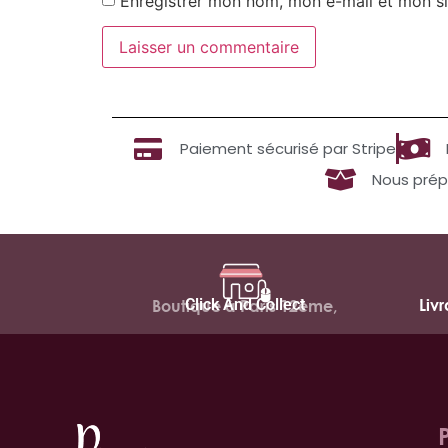
Enregistrer mon nom, mon e-mail et mon si
Paiement sécurisé par Stripe
Nous prép
Click And Collect
Liv
Boutique à Paris 12ème,