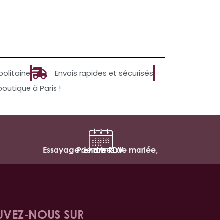
politaine
Envois rapides et sécurisés
utique à Paris !
Essayage de robes de mariée,
Prendre RDV
UVEZ-NOUS SUR