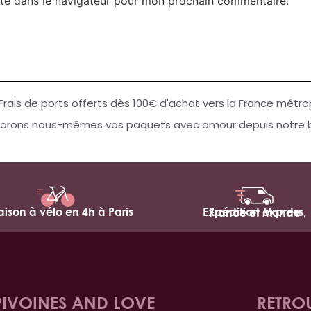
te dans le navigateur pour mon prochain commentaire.
Frais de ports offerts dès 100€ d'achat vers la France métro
arons nous-mêmes vos paquets avec amour depuis notre bo
raison à vélo en 4h à Paris
Expédition express,
France et Monde
PIVOINES AND LOVE
RETRO