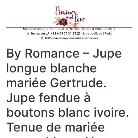
Boutique appartement pour la mariée, fondée à Paris en 2017
Instagram
+33 6 64 59 31 25
Notre boutique à Paris
RDV pour essayer nos robes de mariées
By Romance – Jupe
longue blanche
mariée Gertrude.
Jupe fendue à
boutons blanc ivoire.
Tenue de mariée