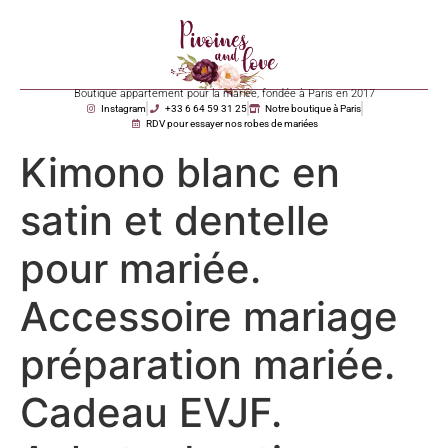
Boutique appartement pour la mariée, fondée à Paris en 2017
Instagram
+33 6 64 59 31 25
Notre boutique à Paris
RDV pour essayer nos robes de mariées
Kimono blanc en
satin et dentelle
pour mariée.
Accessoire mariage
préparation mariée.
Cadeau EVJF.