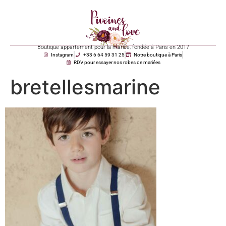
Boutique appartement pour la mariée, fondée à Paris en 2017
Instagram
+33 6 64 59 31 25
Notre boutique à Paris
RDV pour essayer nos robes de mariées
bretellesmarine