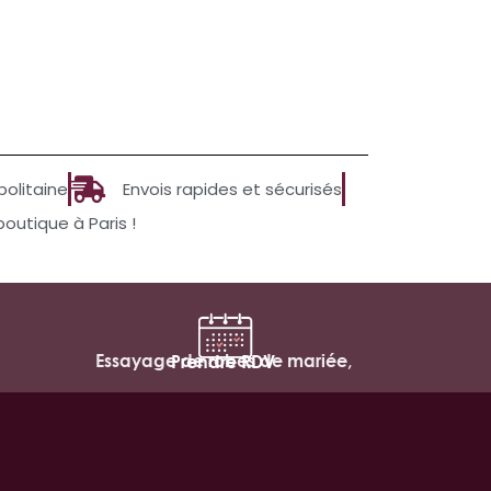
politaine
Envois rapides et sécurisés
utique à Paris !
Essayage de robes de mariée,
Prendre RDV