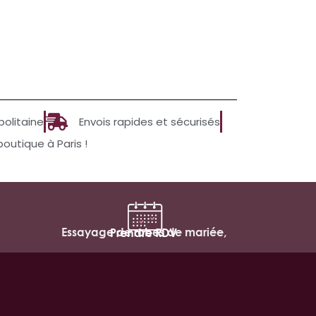
politaine
Envois rapides et sécurisés
utique à Paris !
Essayage de robes de mariée,
Prendre RDV