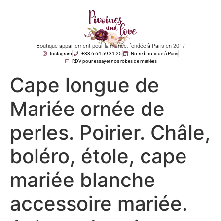
Boutique appartement pour la mariée, fondée à Paris en 2017
Instagram
+33 6 64 59 31 25
Notre boutique à Paris
RDV pour essayer nos robes de mariées
Cape longue de
Mariée ornée de
perles. Poirier. Châle,
boléro, étole, cape
mariée blanche
accessoire mariée.