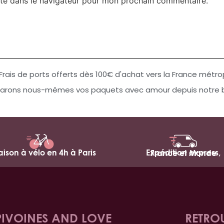
te dans le navigateur pour mon prochain commentaire.
Frais de ports offerts dès 100€ d'achat vers la France métro
arons nous-mêmes vos paquets avec amour depuis notre bo
raison à vélo en 4h à Paris
Expédition express,
France et Monde
PIVOINES AND LOVE
RETRO