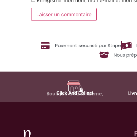
Enregistrer mon nom, mon e-mail et mon si
Paiement sécurisé par Stripe
Nous prép
Click And Collect
Liv
Boutique à Paris 12ème,