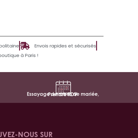
politaine
Envois rapides et sécurisés
utique à Paris !
Essayage de robes de mariée,
Prendre RDV
UVEZ-NOUS SUR